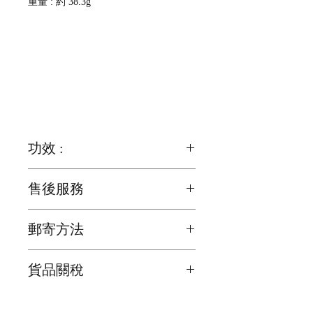
重量 : 約 38.3g
功效 :
改善平衡情緒和招財
售後服務
如有其它問題,歡迎詢問
郵寄方法
我們為確保顧客能夠盡快收到貨品，會
貨品關稅
在顧客完成交易後2日之內寄出
海外的顧客請注意 ! 所有貨品關稅是顧
貨品抵達時間會因天氣，假期或意外影
客自己負責, 我們不會在產品上加上關