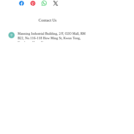
響了貨品抵達時間，所以懇請顧客體諒
稅
和明
本地郵寄服務會用須豐速運 / 香港郵政
Contact Us
局 / 見面交收 ( 注意 : 大件裝飾品要額
外收運費 )
Manning Industrial Building, 2/F, O2O Mall, RM
B22, No.116-118 How Ming St, Kwun Tong,
Kowloon, Hong Kong
海外顧客請注意 ( 在購買之前,請先聯
絡我們有關郵費 ) !!
Mon - Fri 13:00 - 19:00
Sat 14:00 - 19:00
Sun
14:00 to 18:00
(
first a
nd third week of
我們會用香港郵政局普通掛號空郵寄出
the month )
*Monday will be closed when sunday open.
貨品 ( 不同國家抵達時間會不同，普遍
Public Holidays Closed
大約 7-14 天 )。如有需要用快遞服務,
請聯絡我們
+852 54099297
​*
我們提供不同水晶手鏈,月光石,舒俱倈,超級7 等等. 水
晶有不同功效,可以改善運程和健康
Customer Service
Privacy Policy
Terms & Conditions
Return Policy
Shipment Service